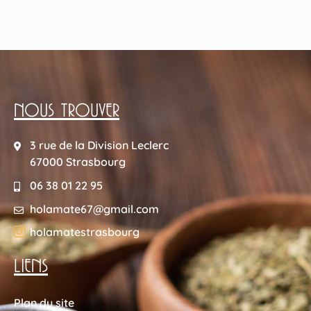
NOUS TROUVER
3 rue de la Division Leclerc
67000 Strasbourg
06 38 01 22 95
holamate67@gmail.com
holamatestrasbourg
LIENS
Plan du site