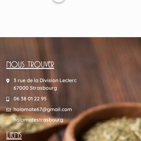
NOUS TROUVER
3 rue de la Division Leclerc
67000 Strasbourg
06 38 01 22 95
holamate67@gmail.com
holamatestrasbourg
LIENS