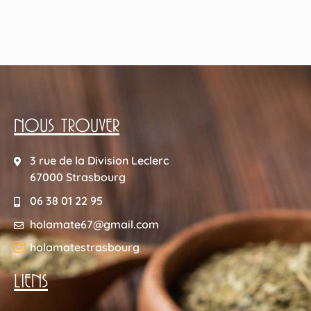
NOUS TROUVER
3 rue de la Division Leclerc
67000 Strasbourg
06 38 01 22 95
holamate67@gmail.com
holamatestrasbourg
LIENS