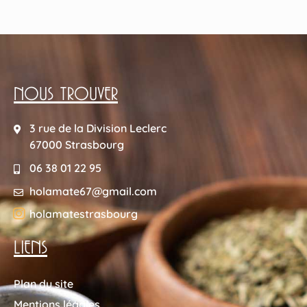
NOUS TROUVER
3 rue de la Division Leclerc
67000 Strasbourg
06 38 01 22 95
holamate67@gmail.com
holamatestrasbourg
LIENS
Plan du site
Mentions légales