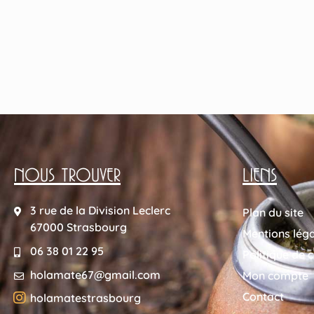
NOUS TROUVER
LIENS
3 rue de la Division Leclerc
Plan du site
67000 Strasbourg
Mentions lég
06 38 01 22 95
Politique de c
holamate67@gmail.com
Mon compte
Contact
holamatestrasbourg