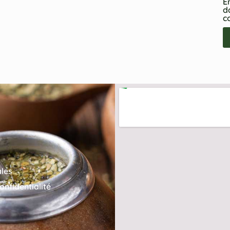
E
d
c
ales
onfidentialité