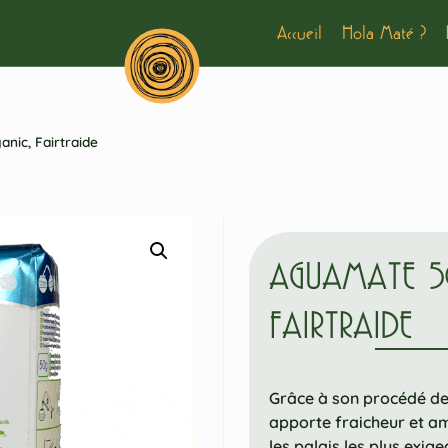
Accueil
Hola Maté ?
nic, Fairtraide
AGUAMATE 5
FAIRTRAIDE
Grâce à son procédé de 
apporte fraicheur et a
les palais les plus exige