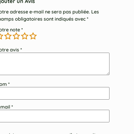
jouter un Avis
otre adresse e-mail ne sera pas publiée.
Les
hamps obligatoires sont indiqués avec
*
otre note
*
otre avis
*
om
*
-mail
*