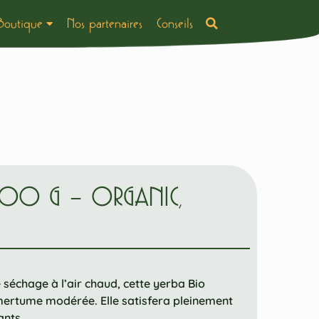
Boutique
Nos partenaires
Conseils
00 G – ORGANIC,
séchage à l’air chaud, cette yerba Bio
mertume modérée. Elle satisfera pleinement
ants.