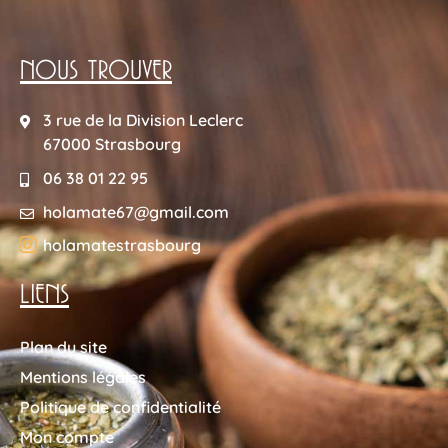
NOUS TROUVER
3 rue de la Division Leclerc
67000 Strasbourg
06 38 01 22 95
holamate67@gmail.com
holamatestrasbourg
LIENS
Plan du site
Mentions légales
Politique de confidentialité
Mon compte