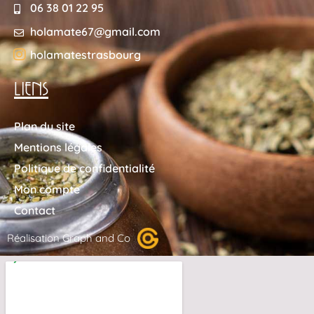
06 38 01 22 95
holamate67@gmail.com
holamatestrasbourg
LIENS
Plan du site
Mentions légales
Politique de confidentialité
Mon compte
Contact
Réalisation Graph and Co