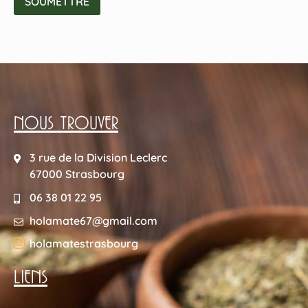
NOUS TROUVER
3 rue de la Division Leclerc
67000 Strasbourg
06 38 01 22 95
holamate67@gmail.com
holamatestrasbourg
LIENS