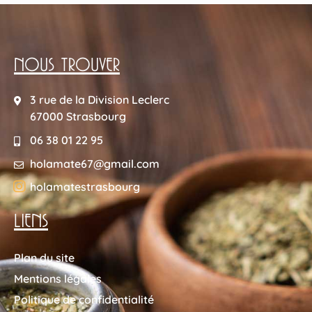
NOUS TROUVER
3 rue de la Division Leclerc
67000 Strasbourg
06 38 01 22 95
holamate67@gmail.com
holamatestrasbourg
LIENS
Plan du site
Mentions légales
Politique de confidentialité