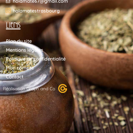
holamate67@gmail.com
holamatestrasbourg
LIENS
Plan du site
Mentions légales
Politique de confidentialité
Mon compte
Contact
Réalisation Graph and Co