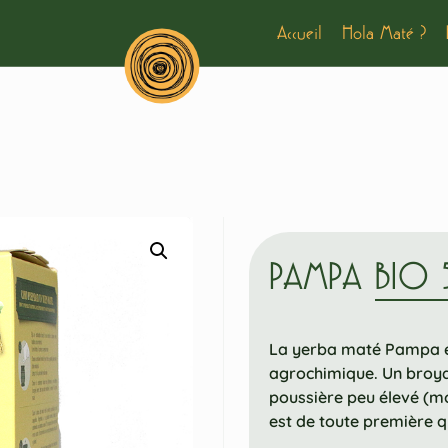
Accueil
Hola Maté ?
PAMPA BIO
La yerba maté Pampa es
agrochimique. Un broyag
poussière peu élevé (mo
est de toute première q