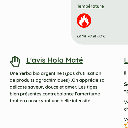
Température
Entre 70 et 80°C
L'avis Hola Maté
L
Il
Une Yerba bio argentine ! (pas d’utilisation
de produits agrochimiques) .On apprécie sa
S
délicate saveur, douce et amer. Les tiges
“
bien présentes contrebalance l’amertume
tout en conservant une belle intensité.
V
c
V